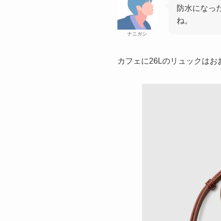
防水になっ
ね。
ナニガシ
カフェに26Lのリュックは