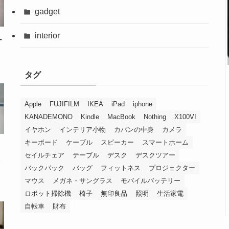
gadget
interior
ー
タグ
Apple
FUJIFILM
IKEA
iPad
iphone
KANADEMONO
Kindle
MacBook
Nothing
X100VI
イヤホン
インテリア小物
カバンの中身
カメラ
キーボード
ケーブル
スピーカー
スマートホーム
）
セイルチェア
テーブル
デスク
デスクツアー
バックパック
バッグ
フィットネス
プロジェクター
マウス
メガネ・サングラス
モバイルバッテリー
ロボット掃除機
椅子
無印良品
照明
生活家電
自転車
財布