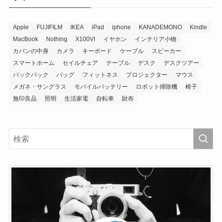
Apple
FUJIFILM
IKEA
iPad
iphone
KANADEMONO
Kindle
MacBook
Nothing
X100VI
イヤホン
インテリア小物
カバンの中身
カメラ
キーボード
ケーブル
スピーカー
スマートホーム
セイルチェア
テーブル
デスク
デスクツアー
バックパック
バッグ
フィットネス
プロジェクター
マウス
メガネ・サングラス
モバイルバッテリー
ロボット掃除機
椅子
無印良品
照明
生活家電
自転車
財布