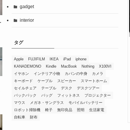
gadget
interior
ー
タグ
Apple
FUJIFILM
IKEA
iPad
iphone
KANADEMONO
Kindle
MacBook
Nothing
X100VI
イヤホン
インテリア小物
カバンの中身
カメラ
キーボード
ケーブル
スピーカー
スマートホーム
）
セイルチェア
テーブル
デスク
デスクツアー
バックパック
バッグ
フィットネス
プロジェクター
マウス
メガネ・サングラス
モバイルバッテリー
ロボット掃除機
椅子
無印良品
照明
生活家電
自転車
財布