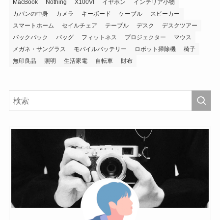
MacBook
Nothing
X100VI
イヤホン
インテリア小物
カバンの中身
カメラ
キーボード
ケーブル
スピーカー
スマートホーム
セイルチェア
テーブル
デスク
デスクツアー
バックパック
バッグ
フィットネス
プロジェクター
マウス
メガネ・サングラス
モバイルバッテリー
ロボット掃除機
椅子
無印良品
照明
生活家電
自転車
財布