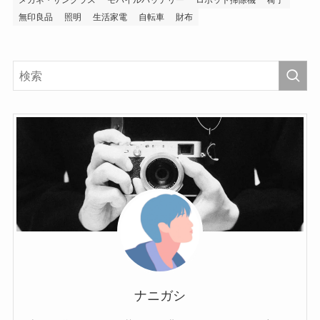
メガネ・サングラス
モバイルバッテリー
ロボット掃除機
椅子
無印良品
照明
生活家電
自転車
財布
ナニガシ