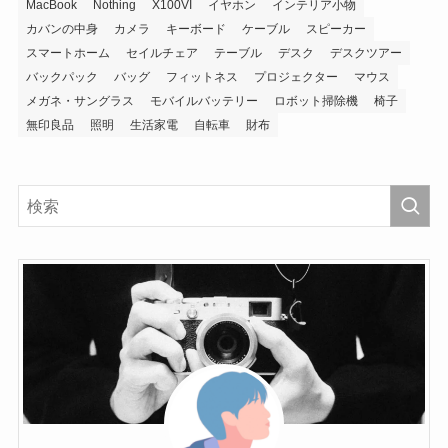
MacBook
Nothing
X100VI
イヤホン
インテリア小物
カバンの中身
カメラ
キーボード
ケーブル
スピーカー
スマートホーム
セイルチェア
テーブル
デスク
デスクツアー
バックパック
バッグ
フィットネス
プロジェクター
マウス
メガネ・サングラス
モバイルバッテリー
ロボット掃除機
椅子
無印良品
照明
生活家電
自転車
財布